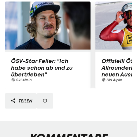
ÖSV-Star Feller: "Ich
Offiziell! ÖS
habe schon ab und zu
Allrounderin
übertrieben"
neuen Ausrü
Ski Alpin
Ski Alpin
TEILEN