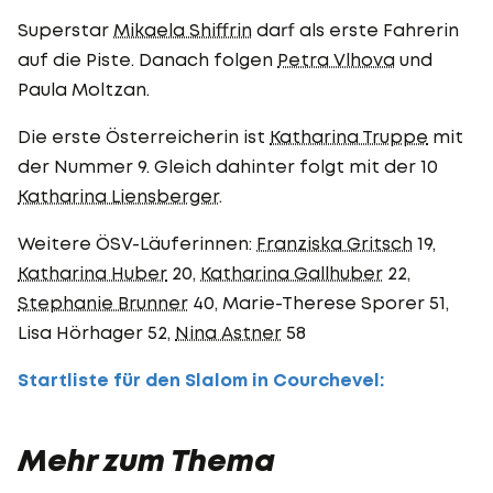
Superstar
Mikaela Shiffrin
darf als erste Fahrerin
auf die Piste. Danach folgen
Petra Vlhova
und
Paula Moltzan.
Die erste Österreicherin ist
Katharina Truppe
mit
der Nummer 9. Gleich dahinter folgt mit der 10
Katharina Liensberger
.
Weitere ÖSV-Läuferinnen:
Franziska Gritsch
19,
Katharina Huber
20,
Katharina Gallhuber
22,
Stephanie Brunner
40, Marie-Therese Sporer 51,
Lisa Hörhager 52,
Nina Astner
58
Startliste für den Slalom in Courchevel:
Mehr zum Thema