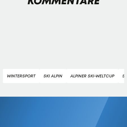
KOMMENTARE
WINTERSPORT
SKI ALPIN
ALPINER SKI-WELTCUP
S