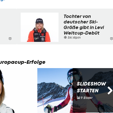
Tochter von
deutscher Ski-
Größe gibt in Levi
Weltcup-Debüt
Ski Alpin
Europacup-Erfolge
SLIDESHOW
STARTEN
9 Bilder