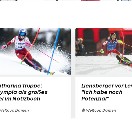
tharina Truppe:
Liensberger vor Lev
lympia als großes
"Ich habe noch
el im Notizbuch
Potenzial"
Weltcup Damen
Weltcup Damen