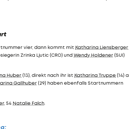
art
artnummer vier, dann kommt mit
Katharina Liensberger
siegerin Zrinka Ljutic (CRO) und
Wendy Holdener
(SUI)
ina Huber
(13), direkt nach ihr ist
Katharina Truppe
(14) 
arina Gallhuber
(29) haben ebenfalls Startnummern
er
, 54
Natalie Falch
.
ng: