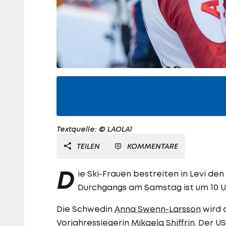
Textquelle: © LAOLA1
TEILEN
KOMMENTARE
D
ie Ski-Frauen bestreiten in Levi den
Durchgangs am Samstag ist um 10 Uhr
Die Schwedin
Anna Swenn-Larsson
wird 
Vorjahressiegerin
Mikaela Shiffrin
. Der U