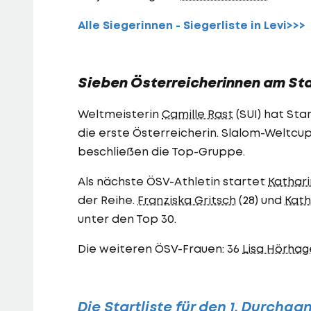
Alle Siegerinnen - Siegerliste in Levi>>>
Sieben Österreicherinnen am St
Weltmeisterin
Camille Rast
(SUI) hat St
die erste Österreicherin. Slalom-Weltcup
beschließen die Top-Gruppe.
Als nächste ÖSV-Athletin startet
Kathar
der Reihe.
Franziska Gritsch
(28) und
Kath
unter den Top 30.
Die weiteren ÖSV-Frauen: 36
Lisa Hörhag
Die Startliste für den 1. Durchga