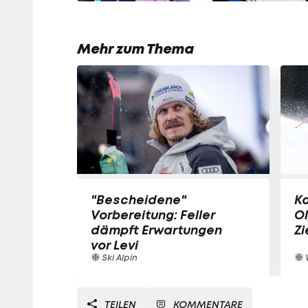
Mehr zum Thema
"Bescheidene"
Ka
Vorbereitung: Feller
O
dämpft Erwartungen
Zi
vor Levi
Ski Alpin
TEILEN
KOMMENTARE