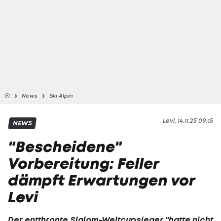
News
Ski Alpin
Levi, 14.11.25 09:15
NEWS
"Bescheidene"
Vorbereitung: Feller
dämpft Erwartungen vor
Levi
Der entthronte Slalom-Weltcupsieger "hatte nicht