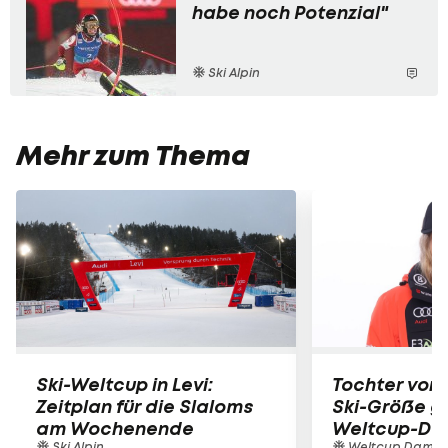
habe noch Potenzial"
Ski Alpin
Mehr zum Thema
Ski-Weltcup in Levi:
Tochter von
Zeitplan für die Slaloms
Ski-Größe gib
am Wochenende
Weltcup-De
Ski Alpin
Weltcup Dame