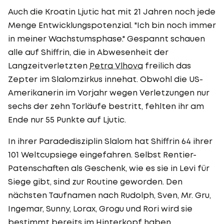
Auch die Kroatin Ljutic hat mit 21 Jahren noch jede
Menge Entwicklungspotenzial. "Ich bin noch immer
in meiner Wachstumsphase." Gespannt schauen
alle auf Shiffrin, die in Abwesenheit der
Langzeitverletzten
Petra Vlhova
freilich das
Zepter im Slalomzirkus innehat. Obwohl die US-
Amerikanerin im Vorjahr wegen Verletzungen nur
sechs der zehn Torläufe bestritt, fehlten ihr am
Ende nur 55 Punkte auf Ljutic.
In ihrer Paradedisziplin Slalom hat Shiffrin 64 ihrer
101 Weltcupsiege eingefahren. Selbst Rentier-
Patenschaften als Geschenk, wie es sie in Levi für
Siege gibt, sind zur Routine geworden. Den
nächsten Taufnamen nach Rudolph, Sven, Mr. Gru,
Ingemar, Sunny, Lorax, Grogu und Rori wird sie
bestimmt bereits im Hinterkopf haben.