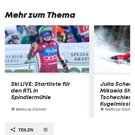
Mehr zum Thema
Ski LIVE: Startliste für
Julia Scheib
den RTL in
Mikaela Shiff
Spindlermühle
Tschechien 
Kugelmissio
Weltcup Damen
Weltcup Dame
TEILEN