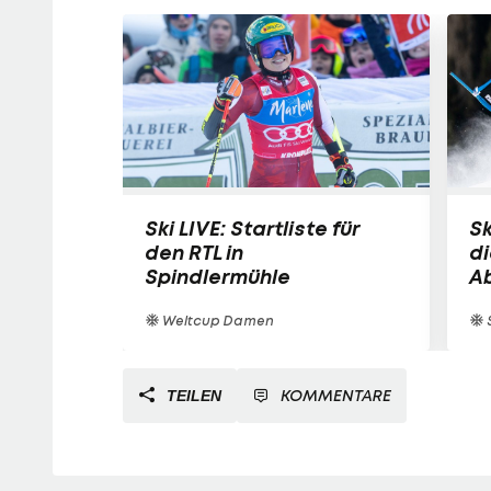
Ski LIVE: Startliste für
Sk
den RTL in
d
Spindlermühle
Ab
Weltcup Damen
S
KOMMENTARE
TEILEN