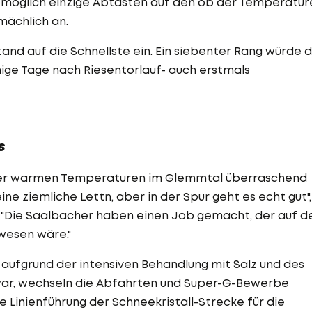
omöglich einzige Abtasten auf den ob der Temperatur
ächlich an.
tand auf die Schnellste ein. Ein siebenter Rang würde 
ge Tage nach Riesentorlauf- auch erstmals
s
s der warmen Temperaturen im Glemmtal überraschend
 eine ziemliche Lettn, aber in der Spur geht es echt gut",
. "Die Saalbacher haben einen Job gemacht, der auf d
ewesen wäre."
e aufgrund der intensiven Behandlung mit Salz und des
war, wechseln die Abfahrten und Super-G-Bewerbe
 Linienführung der Schneekristall-Strecke für die