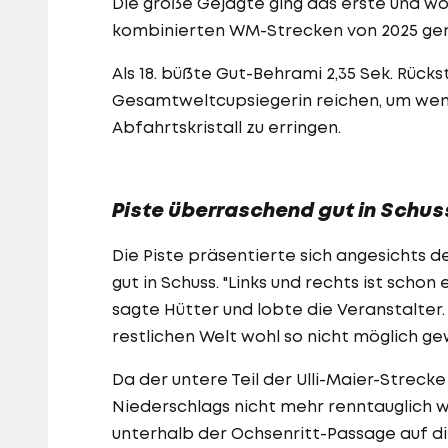
Die große Gejagte ging das erste und w
kombinierten WM-Strecken von 2025 gem
Als 18. büßte Gut-Behrami 2,35 Sek. Rücks
Gesamtweltcupsiegerin reichen, um weni
Abfahrtskristall zu erringen.
Piste überraschend gut in Schus
Die Piste präsentierte sich angesicht
gut in Schuss. "Links und rechts ist schon
sagte Hütter und lobte die Veranstalter
restlichen Welt wohl so nicht möglich g
Da der untere Teil der Ulli-Maier-Streck
Niederschlags nicht mehr renntauglich 
unterhalb der Ochsenritt-Passage auf die