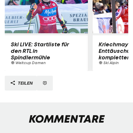
Ski LIVE: Startliste für
Kriechmayr 
den RTL in
Enttäuschun
Spindlermühle
kompletter 
Weltcup Damen
Ski Alpin
TEILEN
KOMMENTARE