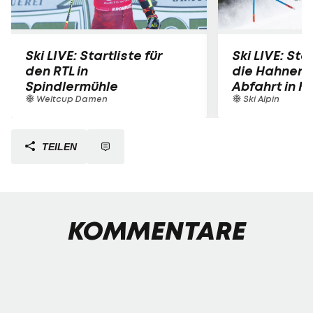
Ski LIVE: Startliste für
Ski LIVE: Star
den RTL in
die Hahnen
Spindlermühle
Abfahrt in K
Weltcup Damen
Ski Alpin
TEILEN
KOMMENTARE