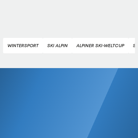
WINTERSPORT
SKI ALPIN
ALPINER SKI-WELTCUP
S