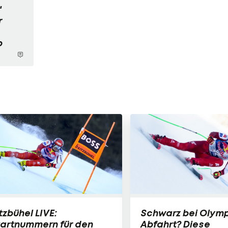
"
r
b
tzbühel LIVE:
Schwarz bei Olymp
tartnummern für den
Abfahrt? Diese