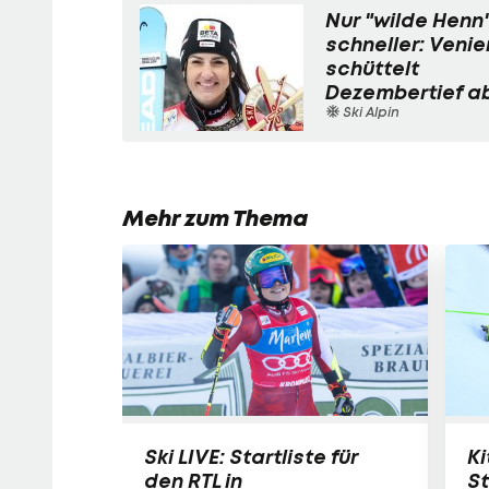
Nur "wilde Henn
schneller: Venie
schüttelt
Dezembertief a
Ski Alpin
Mehr zum Thema
Ski LIVE: Startliste für
Ki
den RTL in
S