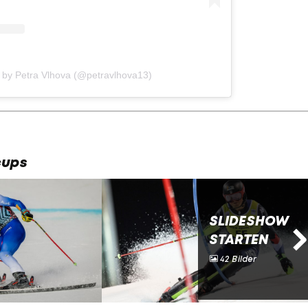
 by Petra Vlhova (@petravlhova13)
cups
SLIDESHOW
STARTEN
42 Bilder