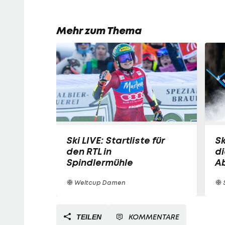
Mehr zum Thema
Ski LIVE: Startliste für
Sk
den RTL in
d
Spindlermühle
Ab
Weltcup Damen
S
KOMMENTARE
TEILEN