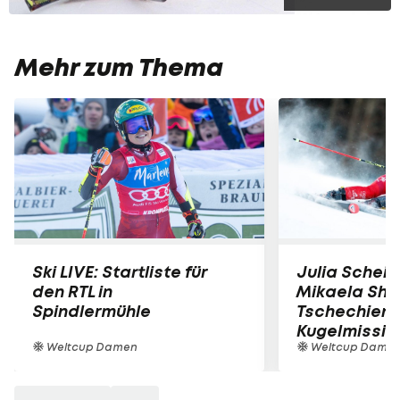
Mehr zum Thema
Ski LIVE: Startliste für
Julia Scheib
den RTL in
Mikaela Shiff
Spindlermühle
Tschechien 
Kugelmissio
Weltcup Damen
Weltcup Dame