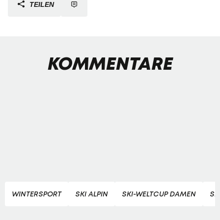
TEILEN
KOMMENTARE
WINTERSPORT
SKI ALPIN
SKI-WELTCUP DAMEN
SL