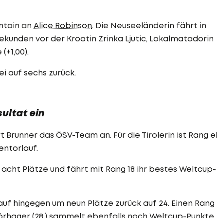
untain an
Alice Robinson
. Die Neuseeländerin fährt in
Sekunden vor der Kroatin Zrinka Ljutic, Lokalmatadorin
(+1,00).
ei auf sechs zurück.
ultat ein
 Brunner das ÖSV-Team an. Für die Tirolerin ist Rang el
entorlauf.
 acht Plätze und fährt mit Rang 18 ihr bestes Weltcup-
Lauf hingegen um neun Plätze zurück auf 24. Einen Rang
Hörhager
(28.) sammelt ebenfalls noch Weltcup-Punkte.