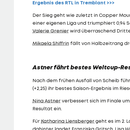
Ergebnis des RTL in Tremblant >>>
Der Sieg geht wie zuletzt in Copper Mo
einer eigenen Liga und triumphiert 0,94 
Valerie Grenier
wird überraschend Dritte 
Mikaela Shiffrin
fällt von Halbzeitrang dr
Astner fährt bestes Weltcup-Res
Nach dem frühen Ausfall von Scheib führt
(+2,25) ihr bestes Saison-Ergebnis im Ries
Nina Astner
verbessert sich im Finale um
Resultat ein.
Für
Katharina Liensberger
geht es im 2. 
dahinter landet
Franziska Gritsch
.
Lisa 