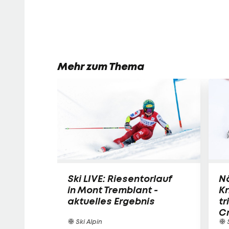
Mehr zum Thema
Ski LIVE: Riesentorlauf
N
in Mont Tremblant -
K
aktuelles Ergebnis
tr
C
Ski Alpin
S