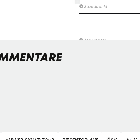
Standpunkt
Tierlist: Die rot-weiß-roten
Magic Moments bei
Olympischen Winterspielen
3er-Gondel
MMENTARE
Droht Österreich ein Olympi
Dämpfer?
Standpunkt
Die Könige der Abfahrt?
3er-Gondel
Streif am Limit: Wie gefährli
darf Spektakel sein?
Standpunkt
Ranking: Rückblick auf die
Sportmomente 2025
ALPINER SKI-WELTCUP
RIESENTORLAUF
ÖSV
JULIA