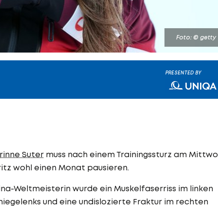
Foto: © getty
PRESENTED BY
rinne Suter
muss nach einem Trainingssturz am Mittw
ritz wohl einen Monat pausieren.
ina-Weltmeisterin wurde ein Muskelfaserriss im linken
Kniegelenks und eine undislozierte Fraktur im rechten