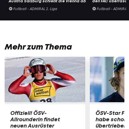
Austria Salzburg schießt die Vienna ab
den FAC überrasc
Fußball - ADMIRAL 2. Liga
Fußball - ADMIRAL 
Mehr zum Thema
Offiziell! ÖSV-
ÖSV-Star Fell
Allrounderin findet
habe schon 
neuen Ausrüster
übertrieben