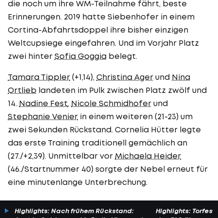
die noch um ihre WM-Teilnahme fährt, beste
Erinnerungen. 2019 hatte Siebenhofer in einem
Cortina-Abfahrtsdoppel ihre bisher einzigen
Weltcupsiege eingefahren. Und im Vorjahr Platz
zwei hinter
Sofia Goggia
belegt.
Tamara Tippler
(+1,14),
Christina Ager
und
Nina
Ortlieb
landeten im Pulk zwischen Platz zwölf und
14.
Nadine Fest
,
Nicole Schmidhofer
und
Stephanie Venier
in einem weiteren (21-23) um
zwei Sekunden Rückstand. Cornelia Hütter legte
das erste Training traditionell gemächlich an
(27./+2,39). Unmittelbar vor
Michaela Heider
(46./Startnummer 40) sorgte der Nebel erneut für
eine minutenlange Unterbrechung.
Highlights: Nach frühem Rückstand:
Highlights: Torfesti