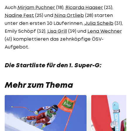
Auch
Mirjam Puchner
(18),
Ricarda Haaser
(23),
Nadine Fest
(25) und
Nina Ortlieb
(28) starten
unter den ersten 30 Läuferinnen,
Julia Scheib
(31),
Emily Schöpf (32),
Lisa Grill
(39) und
Lena Wechner
(41) komplettieren das zehnköpfige ÖSV-
Aufgebot.
Die Startliste für den 1. Super-G:
Mehr zum Thema