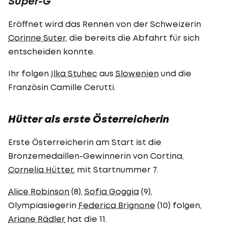
Super-G
Eröffnet wird das Rennen von der Schweizerin
Corinne Suter
, die bereits die Abfahrt für sich
entscheiden konnte.
Ihr folgen
Ilka Stuhec
aus
Slowenien
und die
Französin Camille Cerutti.
Hütter als erste Österreicherin
Erste Österreicherin am Start ist die
Bronzemedaillen-Gewinnerin von Cortina,
Cornelia Hütter
, mit Startnummer 7.
Alice Robinson
(8),
Sofia Goggia
(9),
Olympiasiegerin
Federica Brignone
(10) folgen,
Ariane Rädler
hat die 11.