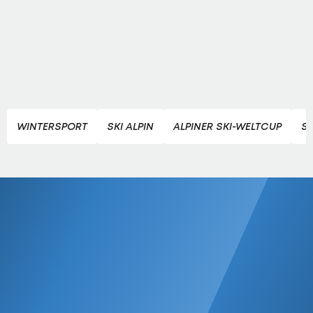
WINTERSPORT
SKI ALPIN
ALPINER SKI-WELTCUP
S