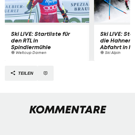
Ski LIVE: Startliste für
Ski LIVE: Star
den RTL in
die Hahnen
Spindlermühle
Abfahrt in K
Weltcup Damen
Ski Alpin
TEILEN
KOMMENTARE