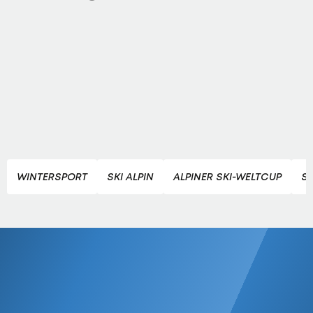
WINTERSPORT
SKI ALPIN
ALPINER SKI-WELTCUP
S