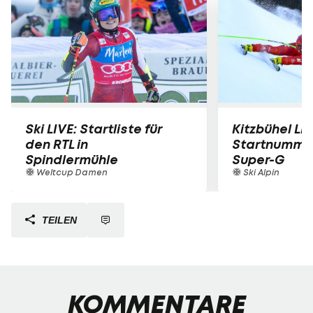
Ski LIVE: Startliste für
Kitzbühel LIV
den RTL in
Startnummer
Spindlermühle
Super-G
Weltcup Damen
Ski Alpin
TEILEN
KOMMENTARE