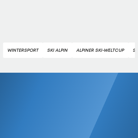
WINTERSPORT
SKI ALPIN
ALPINER SKI-WELTCUP
S