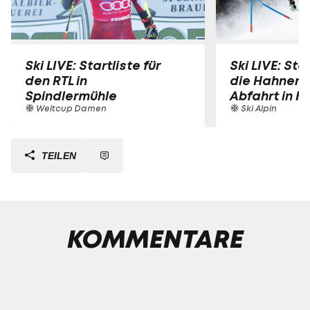
Ski LIVE: Startliste für
Ski LIVE: Star
den RTL in
die Hahnen
Spindlermühle
Abfahrt in K
Weltcup Damen
Ski Alpin
TEILEN
KOMMENTARE