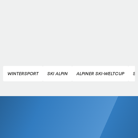
WINTERSPORT
SKI ALPIN
ALPINER SKI-WELTCUP
S