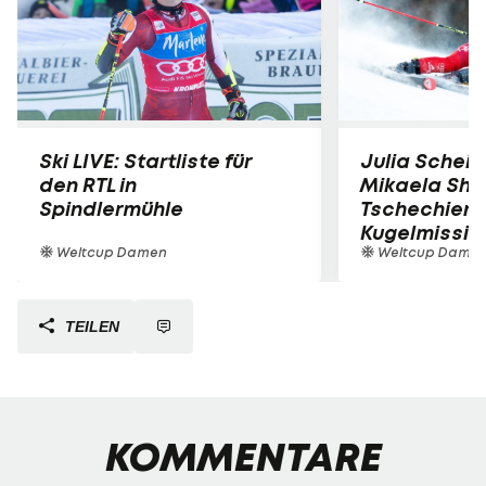
Ski LIVE: Startliste für
Julia Scheib
den RTL in
Mikaela Shiff
Spindlermühle
Tschechien 
Kugelmissio
Weltcup Damen
Weltcup Dame
TEILEN
KOMMENTARE