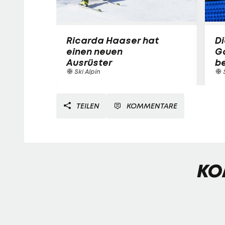
Ricarda Haaser hat
Di
einen neuen
Ga
Ausrüster
be
Ski Alpin
TEILEN
KOMMENTARE
KO