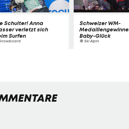
e Schulter! Anna
Schweizer WM-
sser verletzt sich
Medaillengewinne
im Surfen
Baby-Glück
Snowboard
Ski Alpin
MMENTARE