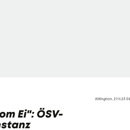
Killington, 27.11.23 0
om Ei": ÖSV-
nstanz