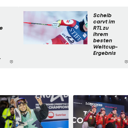
Scheib
carvt im
e
RTL zu
ihrem
besten
Weltcup-
Ergebnis
r