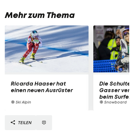
Mehr zum Thema
Ricarda Haaser hat
Die Schulter
einen neuen Ausrüster
Gasser verle
beim Surfen
Ski Alpin
Snowboard
TEILEN