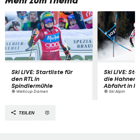
Mehr zum Thema
Ski LIVE: Startliste für
Ski LIVE: Star
den RTL in
die Hahnen
Spindlermühle
Abfahrt in K
Weltcup Damen
Ski Alpin
TEILEN