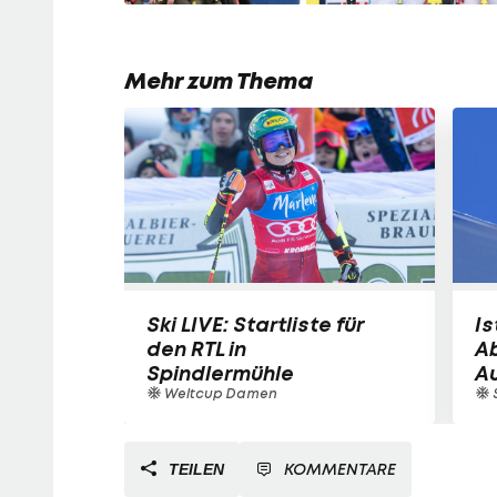
Mehr zum Thema
Ski LIVE: Startliste für
Is
den RTL in
A
Spindlermühle
A
Weltcup Damen
S
KOMMENTARE
TEILEN