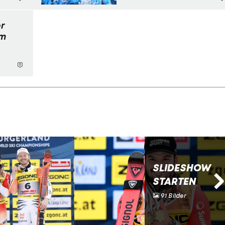
r
im
SLIDESHOW
STARTEN
91 Bilder