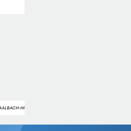
AALBACH-HINTERGLEMM
STEPHANIE VENIER
LAOLA1+