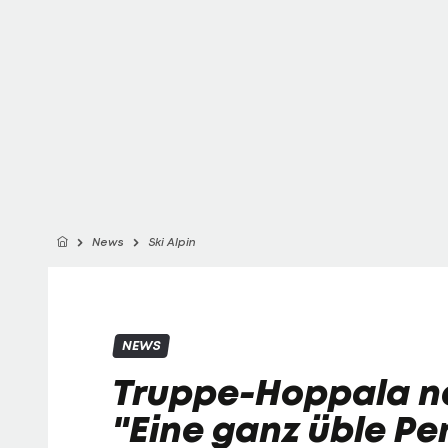
News
Ski Alpin
NEWS
Truppe-Hoppala n
"Eine ganz üble P