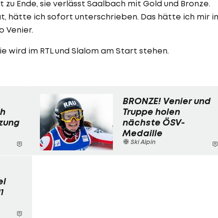
 zu Ende, sie verlässt Saalbach mit Gold und Bronze.
 hätte ich sofort unterschrieben. Das hätte ich mir i
o Venier.
Sie wird im RTL und Slalom am Start stehen.
BRONZE! Venier und
ch
Truppe holen
zung
nächste ÖSV-
Medaille
Ski Alpin
el
1