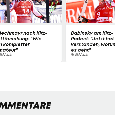
iechmayr nach Kitz-
Babinsky am Kitz-
nttäuschung: "Wie
Podest: "Jetzt hat
n kompletter
verstanden, woru
mateur"
es geht"
ki Alpin
Ski Alpin
MMENTARE