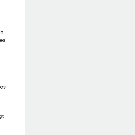
ch
 es
Das
gt