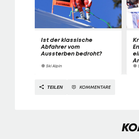
Ist der klassische
Kr
Abfahrer vom
E
Aussterben bedroht?
ei
A
Ski Alpin
S
KOMMENTARE
TEILEN
KO