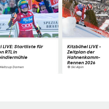
i LIVE: Startliste für
Kitzbühel LIVE -
n RTL in
Zeitplan der
pindlermühle
Hahnenkamm-
Rennen 2026
Weltcup Damen
Ski Alpin