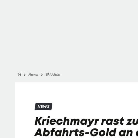
News
Ski Alpin
NEWS
Kriechmayr rast z
Abfahrts-Gold an 