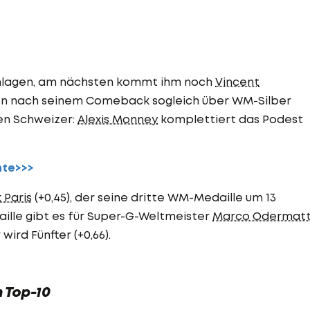
chlagen, am nächsten kommt ihm noch
Vincent
nen nach seinem Comeback sogleich über WM-Silber
ren Schweizer:
Alexis Monney
komplettiert das Podest
hte>>>
 Paris
(+0,45), der seine dritte WM-Medaille um 13
ille gibt es für Super-G-Weltmeister
Marco Odermat
ird Fünfter (+0,66).
 Top-10