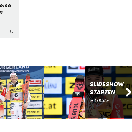
reise
n
SLIDESHOW
STARTEN
91 Bilder