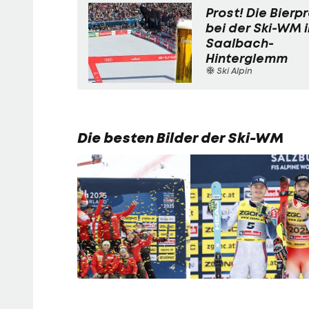
Prost! Die Bierp
bei der Ski-WM i
Saalbach-
Hinterglemm
Ski Alpin
Die besten Bilder der Ski-WM