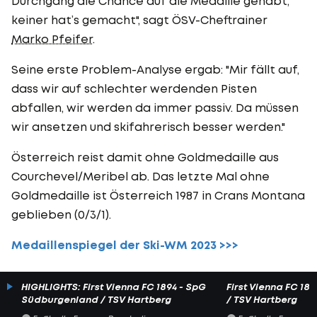
Durchgang die Chance auf die Medaille gehabt,
keiner hat’s gemacht", sagt ÖSV-Cheftrainer
Marko Pfeifer
.
Seine erste Problem-Analyse ergab: "Mir fällt auf,
dass wir auf schlechter werdenden Pisten
abfallen, wir werden da immer passiv. Da müssen
wir ansetzen und skifahrerisch besser werden."
Österreich reist damit ohne Goldmedaille aus
Courchevel/Meribel ab. Das letzte Mal ohne
Goldmedaille ist Österreich 1987 in Crans Montana
geblieben (0/3/1).
Medaillenspiegel der Ski-WM 2023 >>>
HIGHLIGHTS: First Vienna FC 1894 - SpG
First Vienna FC 1
Südburgenland / TSV Hartberg
/ TSV Hartberg