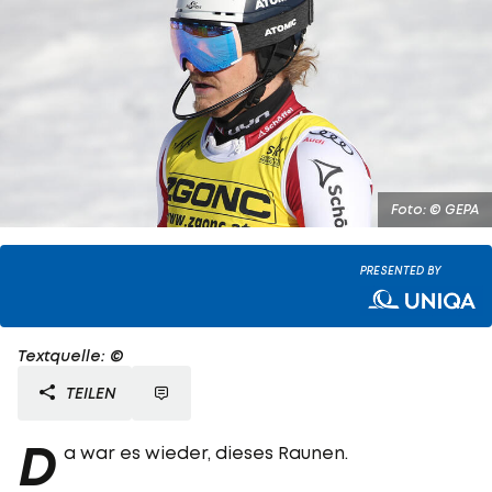
Foto: © GEPA
PRESENTED BY
Textquelle: ©
TEILEN
D
a war es wieder, dieses Raunen.