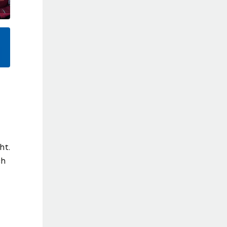
ht.
ch