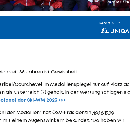
Foto: © GEPA
PRESENTED BY
ich seit 36 Jahren ist Gewissheit.
ibel/Courchevel im Medaillenspiegel nur auf Platz ac
n als Österreich (7) geholt, in der Wertung schlagen si
piegel der Ski-WM 2023 >>>
ahl der Medaillen", hat ÖSV-Präsidentin
Roswitha
 mit einem Augenzwinkern bekundet. "Da haben wir