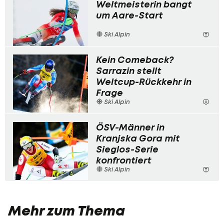
Weltmeisterin bangt
um Aare-Start
Ski Alpin
Kein Comeback?
Sarrazin stellt
Weltcup-Rückkehr in
Frage
Ski Alpin
ÖSV-Männer in
Kranjska Gora mit
Sieglos-Serie
konfrontiert
Ski Alpin
Mehr zum Thema