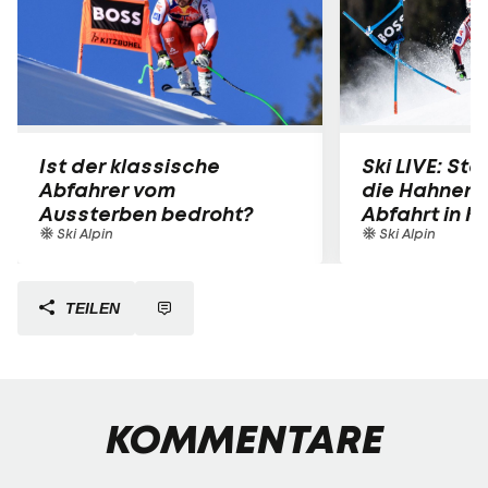
Ist der klassische
Ski LIVE: Star
Abfahrer vom
die Hahnen
Aussterben bedroht?
Abfahrt in K
Ski Alpin
Ski Alpin
TEILEN
KOMMENTARE