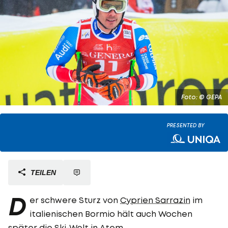
Foto: © GEPA
PRESENTED BY
TEILEN
D
er schwere Sturz von
Cyprien Sarrazin
im
italienischen Bormio hält auch Wochen
später die Ski-Welt in Atem.