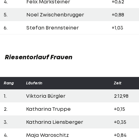
4.
Felix Marksteiner
+0,62
5.
Noel Zwischenbrugger
+0,88
6.
Stefan Brennsteiner
+1,03
Riesentorlauf Frauen
Rang
Läuferin
Zeit
1.
Viktoria Bürgler
2:12,98
2.
Katharina Truppe
+0,15
3.
Katharina Liensberger
+0,35
4.
Maja Waroschitz
+0,84