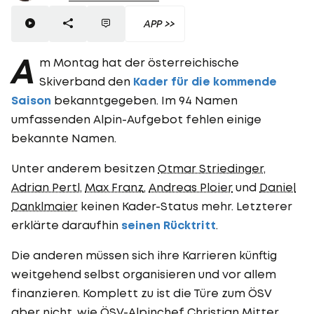
APP >>
A
m Montag hat der österreichische
Skiverband den
Kader für die kommende
Saison
bekanntgegeben. Im 94 Namen
umfassenden Alpin-Aufgebot fehlen einige
bekannte Namen.
Unter anderem besitzen
Otmar Striedinger
,
Adrian Pertl
,
Max Franz
,
Andreas Ploier
und
Daniel
Danklmaier
keinen Kader-Status mehr. Letzterer
erklärte daraufhin
seinen Rücktritt
.
Die anderen müssen sich ihre Karrieren künftig
weitgehend selbst organisieren und vor allem
finanzieren. Komplett zu ist die Türe zum ÖSV
aber nicht, wie ÖSV-Alpinchef Christian Mitter