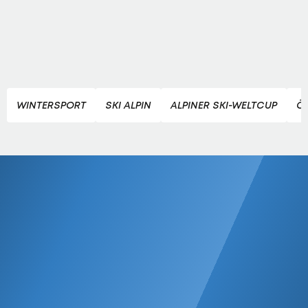
WINTERSPORT
SKI ALPIN
ALPINER SKI-WELTCUP
Ö