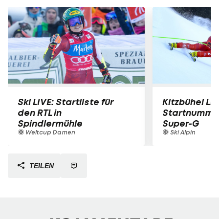
Ski LIVE: Startliste für
Kitzbühel LIV
den RTL in
Startnummer
Spindlermühle
Super-G
Weltcup Damen
Ski Alpin
TEILEN