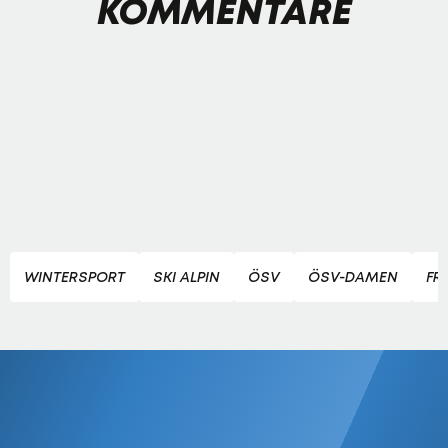
KOMMENTARE
WINTERSPORT
SKI ALPIN
ÖSV
ÖSV-DAMEN
FR