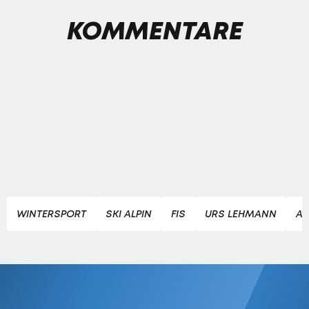
KOMMENTARE
WINTERSPORT
SKI ALPIN
FIS
URS LEHMANN
AL