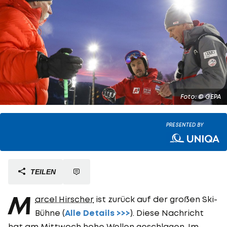
Foto: © GEPA
PRESENTED BY
TEILEN
M
arcel Hirscher
ist zurück auf der großen Ski-
Bühne (
Alle Details >>>
). Diese Nachricht
hat am Mittwoch hohe Wellen geschlagen. Im