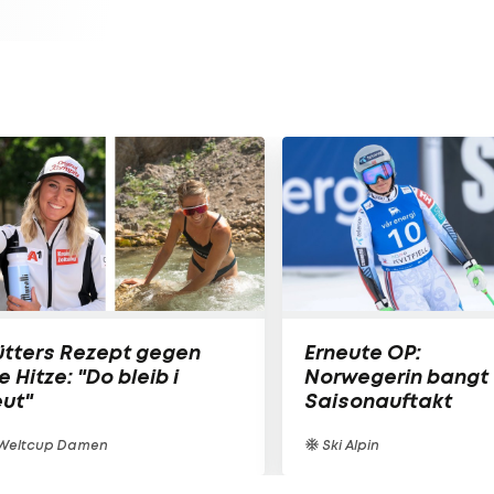
ütters Rezept gegen
Erneute OP:
e Hitze: "Do bleib i
Norwegerin bangt
ut"
Saisonauftakt
Weltcup Damen
Ski Alpin