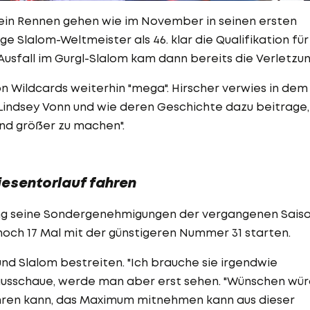
 ein Rennen gehen wie im November in seinen ersten
ge Slalom-Weltmeister als 46. klar die Qualifikation für
usfall im Gurgl-Slalom kam dann bereits die Verletzun
on Wildcards weiterhin "mega". Hirscher verwies in dem
ndsey Vonn und wie deren Geschichte dazu beitrage,
nd größer zu machen".
Riesentorlauf fahren
dung seine Sondergenehmigungen der vergangenen Sais
och 17 Mal mit der günstigeren Nummer 31 starten.
und Slalom bestreiten. "Ich brauche sie irgendwie
ausschaue, werde man aber erst sehen. "Wünschen wü
 fahren kann, das Maximum mitnehmen kann aus dieser