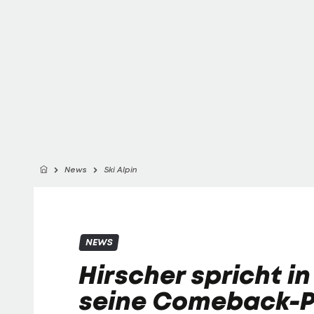
News
Ski Alpin
NEWS
Hirscher spricht i
seine Comeback-P