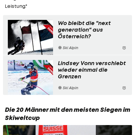
Leistung."
Wo bleibt die "next
generation" aus
Österreich?
Ski Alpin
Lindsey Vonn verschiebt
wieder einmal die
Grenzen
Ski Alpin
Die 20 Männer mit den meisten Siegen im
Skiweltcup