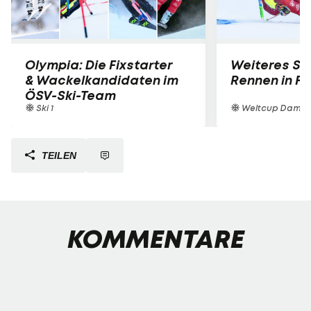
Olympia: Die Fixstarter
Weiteres Sk
& Wackelkandidaten im
Rennen in F
ÖSV-Ski-Team
Ski 1
Weltcup Dame
TEILEN
KOMMENTARE