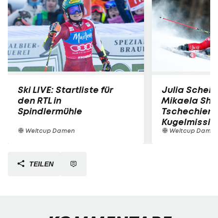
Ski LIVE: Startliste für
Julia Scheib
den RTL in
Mikaela Shiff
Spindlermühle
Tschechien 
Kugelmissio
Weltcup Damen
Weltcup Dame
TEILEN