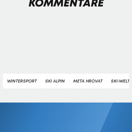
KOMMENTARE
WINTERSPORT
SKI ALPIN
META HROVAT
SKI-WELT