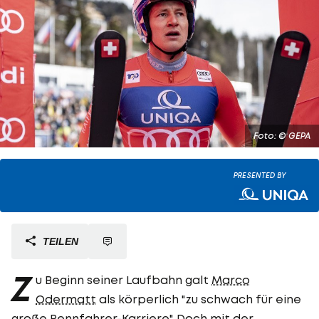
Foto: © GEPA
PRESENTED BY
TEILEN
Z
u Beginn seiner Laufbahn galt
Marco
Odermatt
als körperlich "zu schwach für eine
große Rennfahrer-Karriere". Doch mit der