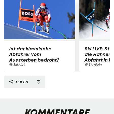
Ist der klassische
Ski LIVE: Star
Abfahrer vom
die Hahnen
Aussterben bedroht?
Abfahrt in K
Ski Alpin
Ski Alpin
TEILEN
KOMMENTARE