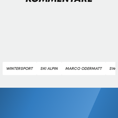
WINTERSPORT
SKI ALPIN
MARCO ODERMATT
SWI