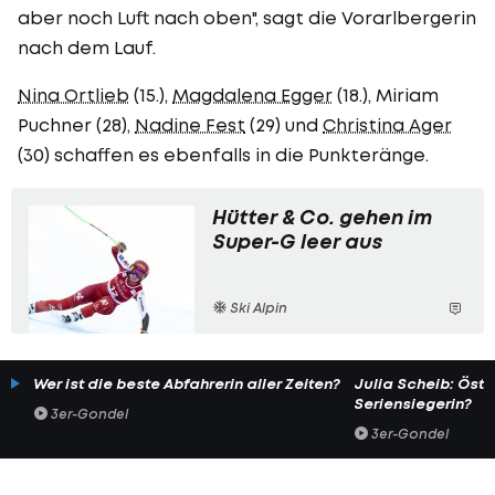
aber noch Luft nach oben", sagt die Vorarlbergerin
nach dem Lauf.
Nina Ortlieb
(15.),
Magdalena Egger
(18.), Miriam
Puchner (28),
Nadine Fest
(29) und
Christina Ager
(30) schaffen es ebenfalls in die Punkteränge.
Hütter & Co. gehen im
Super-G leer aus
Ski Alpin
Wer ist die beste Abfahrerin aller Zeiten?
Julia Scheib: Öste
Seriensiegerin?
3er-Gondel
3er-Gondel