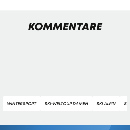
KOMMENTARE
WINTERSPORT
SKI-WELTCUP DAMEN
SKI ALPIN
SO