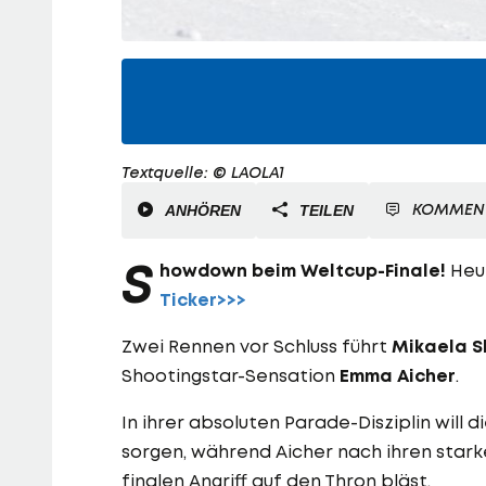
Textquelle: © LAOLA1
KOMMEN
ANHÖREN
TEILEN
S
howdown beim Weltcup-Finale!
Heut
Ticker>>>
Zwei Rennen vor Schluss führt
Mikaela Sh
Shootingstar-Sensation
Emma Aicher
.
In ihrer absoluten Parade-Disziplin will 
sorgen, während Aicher nach ihren star
finalen Angriff auf den Thron bläst.