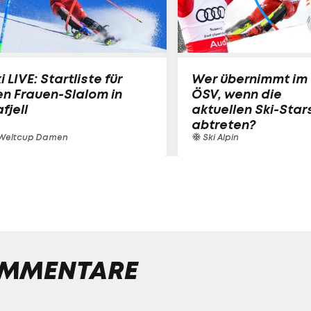
i LIVE: Startliste für
Wer übernimmt im
n Frauen-Slalom in
ÖSV, wenn die
fjell
aktuellen Ski-Star
abtreten?
Weltcup Damen
Ski Alpin
MMENTARE