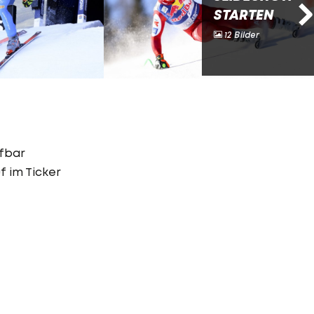
STARTEN
12 Bilder
fbar
f im Ticker
6