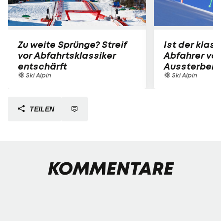
Zu weite Sprünge? Streif
Ist der klas
vor Abfahrtsklassiker
Abfahrer vo
entschärft
Aussterben 
Ski Alpin
Ski Alpin
TEILEN
KOMMENTARE