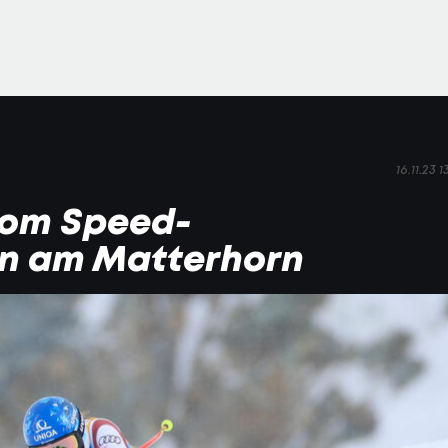
16.11.23 1
 vom Speed-
en am Matterhorn