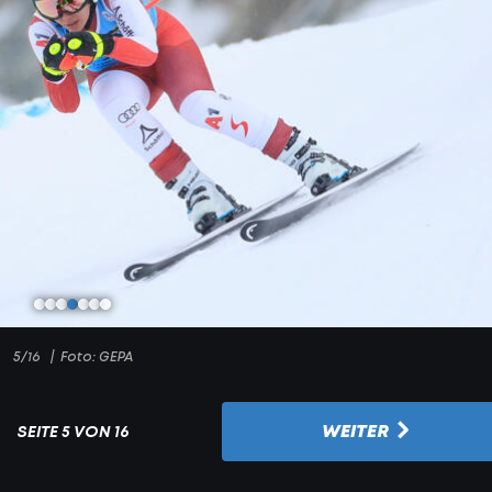
5/16
Foto: GEPA
WEITER
SEITE
5 VON 16