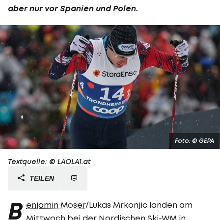
aber nur vor Spanien und Polen.
Foto: © GEPA
Textquelle: © LAOLA1.at
TEILEN
B
enjamin Moser
/Lukas Mrkonjic landen am
Mittwoch bei der Nordischen Ski-WM in