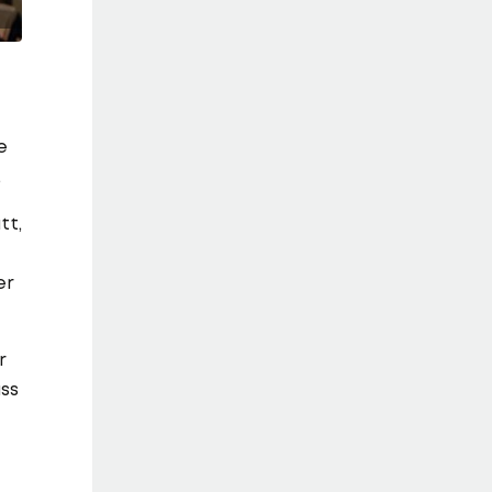
e
.
tt,
er
r
ss