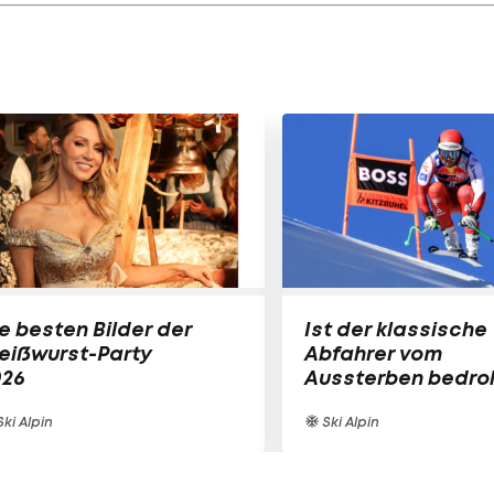
e besten Bilder der
Ist der klassische
eißwurst-Party
Abfahrer vom
026
Aussterben bedro
ki Alpin
Ski Alpin