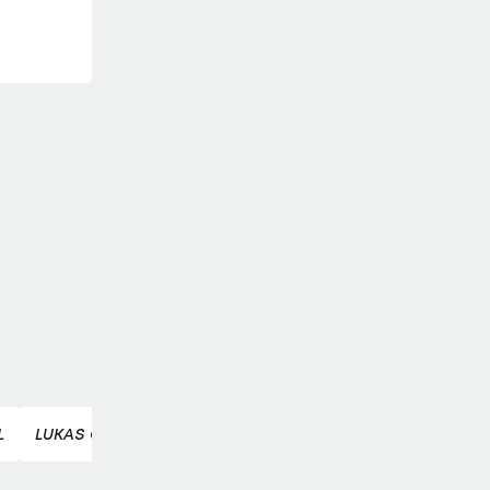
L
LUKAS GREIDERER
MARTIN FRITZ
THOMAS RETTENE