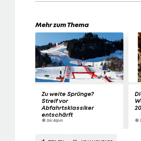
Mehr zum Thema
Zu weite Sprünge?
Di
Streif vor
W
Abfahrtsklassiker
2
entschärft
Ski Alpin
S