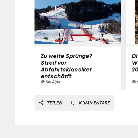
Zu weite Sprünge?
Di
Streif vor
W
Abfahrtsklassiker
2
entschärft
Ski Alpin
S
KOMMENTARE
TEILEN