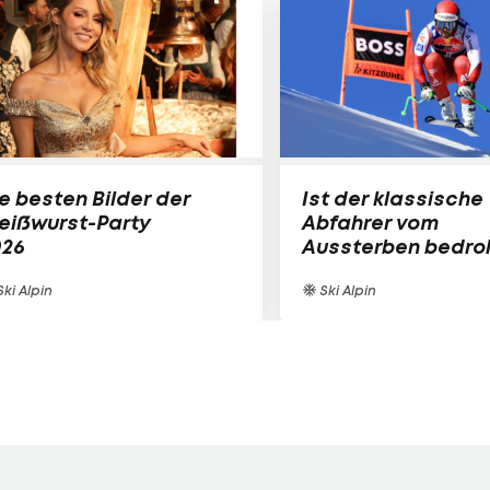
e besten Bilder der
Ist der klassische
eißwurst-Party
Abfahrer vom
026
Aussterben bedro
ki Alpin
Ski Alpin