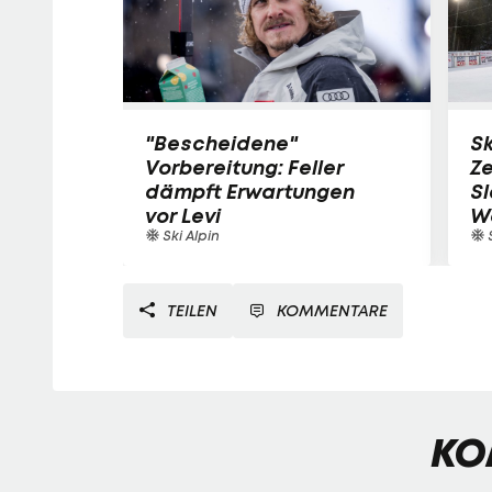
"Bescheidene"
Sk
Vorbereitung: Feller
Ze
dämpft Erwartungen
S
vor Levi
W
Ski Alpin
S
TEILEN
KOMMENTARE
KO