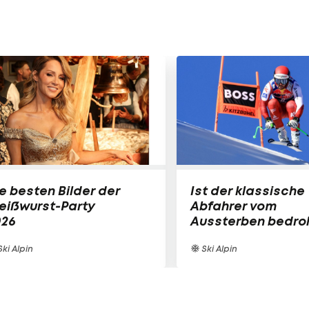
e besten Bilder der
Ist der klassische
eißwurst-Party
Abfahrer vom
026
Aussterben bedro
ki Alpin
Ski Alpin