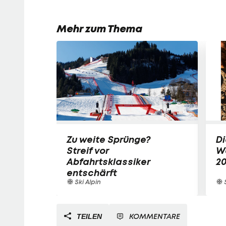
Mehr zum Thema
Zu weite Sprünge?
Di
Streif vor
W
Abfahrtsklassiker
2
entschärft
Ski Alpin
S
KOMMENTARE
TEILEN