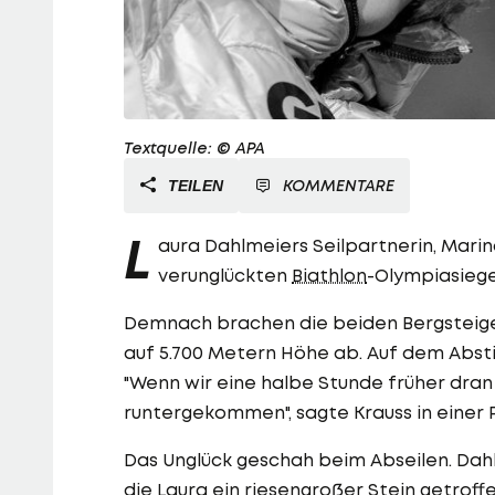
Textquelle: © APA
KOMMENTARE
TEILEN
L
aura Dahlmeiers Seilpartnerin, Marin
verunglückten
Biathlon
-Olympiasiege
Demnach brachen die beiden Bergsteiger
auf 5.700 Metern Höhe ab. Auf dem Abst
"Wenn wir eine halbe Stunde früher dra
runtergekommen", sagte Krauss in einer 
Das Unglück geschah beim Abseilen. Dahl
die Laura ein riesengroßer Stein getrof